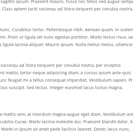
 sagittis ipsum. Praesent mauris. Fusce nec tellus sed augue semp
 Class aptent taciti sociosqu ad litora torquent per conubia nostra
a nunc. Curabitur tortor. Pellentesque nibh. Aenean quam. In scele
m. Proin ut ligula vel nunc egestas porttitor. Morbi lectus risus, ia
uis ligula lacinia aliquet. Mauris ipsum. Nulla metus metus, ullamco
 sociosqu ad litora torquent per conubia nostra, per inceptos
nt mattis, tortor neque adipiscing diam, a cursus ipsum ante quis
. Nunc feugiat mi a tellus consequat imperdiet. Vestibulum sapien. P
tus suscipit. Sed lectus. Integer euismod lacus luctus magna.
sa mattis sem, at interdum magna augue eget diam. Vestibulum an
 cubilia Curae; Morbi lacinia molestie dui. Praesent blandit dolor. 
orbi in ipsum sit amet pede facilisis laoreet. Donec lacus nunc,