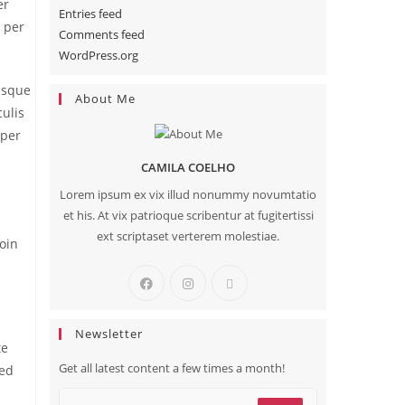
er
Entries feed
, per
Comments feed
WordPress.org
risque
About Me
culis
rper
CAMILA COELHO
Lorem ipsum ex vix illud nonummy novumtatio
et his. At vix patrioque scribentur at fugitertissi
ext scriptaset verterem molestiae.
roin
Newsletter
te
Get all latest content a few times a month!
Sed