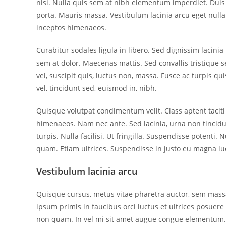
nisi. Nulla quis sem at nibh elementum imperdiet. Duis
porta. Mauris massa. Vestibulum lacinia arcu eget nulla.
inceptos himenaeos.
Curabitur sodales ligula in libero. Sed dignissim lacini
sem at dolor. Maecenas mattis. Sed convallis tristique se
vel, suscipit quis, luctus non, massa. Fusce ac turpis q
vel, tincidunt sed, euismod in, nibh.
Quisque volutpat condimentum velit. Class aptent taciti
himenaeos. Nam nec ante. Sed lacinia, urna non tincidu
turpis. Nulla facilisi. Ut fringilla. Suspendisse potenti
quam. Etiam ultrices. Suspendisse in justo eu magna luc
Vestibulum lacinia arcu
Quisque cursus, metus vitae pharetra auctor, sem mas
ipsum primis in faucibus orci luctus et ultrices posuere
non quam. In vel mi sit amet augue congue elementum. M